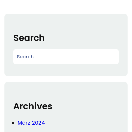
Search
S
e
a
r
c
h
Archives
März 2024